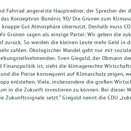
nd Fahrrad angereiste Hauptredner, der Sprecher der
d das Konzeptvon Bündnis 90/ Die Grünen zum Klimas
as knappe Gut Atmosphäre übernutzt. Deshalb muss C
Wir Grünen sagen als einzige Partei: Wir geben die z
f zurück. So werden die kleinen Leute mehr Geld in de
hr zahlen. Ökologischer Wandel geht nur mit sozialer 
ebungsteilnehmenden. Sven Giegold, der Obmann der
 Finanzpolitik ist, sieht die klimagerechte Wirtschaft
und die Preise konsequent auf Klimaschutz zeigen, w
ropa entstehen. Viele, insbesondere die großen Wirt
um in die Zukunft investieren zu können. Bei dieser 
die Zukunftssignale setzt.“ Giegold nennt die CDU „zu