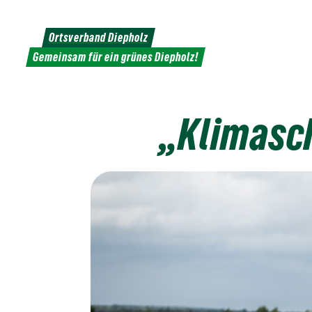
Weiter
zum
Ortsverband Diepholz
Inhalt
Gemeinsam für ein grünes Diepholz!
„Klimasch