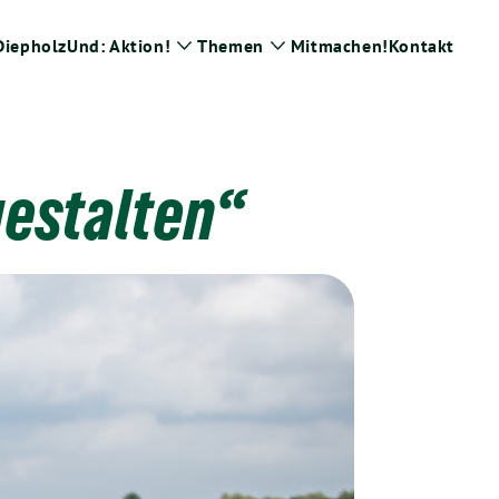
Diepholz
Und: Aktion!
Themen
Mitmachen!
Kontakt
Zeige
Zeige
Untermenü
Untermenü
gestalten“